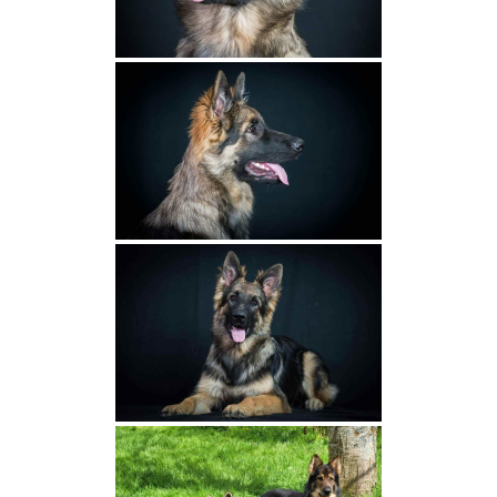
Le standard
Tests de santé
Caractère et morphologie
Club de race et pédigrée
Nos femelles
Shaée de La Légende du Loup Noir
Summer de La Légende du Loup Noir
Texas de La Gardienne des Ombres
Tarook Des Couleurs d’Autumn
Una Des Couleurs d’Autumn