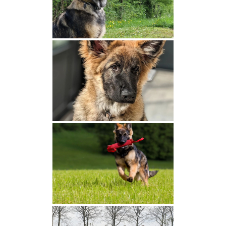
Olga et Naïko
Shaée et Ubaye
Légende et Magni
Shelby et Xarre
2023
Olga et Shadow
Fox et Bailey
Solly et Naïko
Shelby et Thiago
Shaée et Darwin