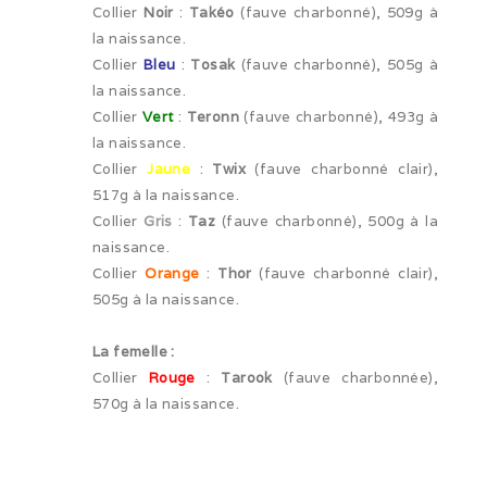
Collier
Noir
:
Takéo
(fauve charbonné), 509g à
la naissance.
Cruft (03/26)
Collier
Bleu
:
Tosak
(fauve charbonné), 505g à
Après-midi à la neige (02/26)
la naissance.
Collier
Vert
:
Teronn
(fauve charbonné), 493g à
Expo Münsingen (01/26)
la naissance.
Collier
Jaune
:
Twix
(fauve charbonné clair),
Expo Olten (12/25)
517g à la naissance.
Collier
Gris
:
Taz
(fauve charbonné), 500g à la
Retrouvailles AS (10/25)
naissance.
Collier
Orange
:
Thor
(fauve charbonné clair),
Rencontre Nova (09/25)
505g à la naissance.
Shaée et Loupa (03/25)
La femelle :
Vacances en Bretagne (07/24)
Collier
Rouge
:
Tarook
(fauve charbonnée),
570g à la naissance.
Après midi coquelicots (06/24)
Expo Saint Pouange (05/24)