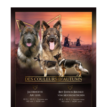
Expo de Châlon (05/24)
Expo d’Offenburg (03/24)
Séance grimaces (01/24)
Soirée à Motey (08/23)
Bonne Année (12/22)
Joyeux Noël (12/22)
Sortie à la Loue (05/22)
En famille au Ballon d’Alsace (11/21)
Les trois clones (09/21)
Païko et les filles (03/21)