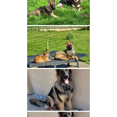
Viva Loupa des Couleurs d’Autumn
Arcane des Couleurs d’Autumn
Nos mâles
Païko Des Couleurs d’Autumn
Togo Nuance de la Fleur de Vie
Ultor Des Couleurs d’Autumn
Vick des Couleurs d’Autumn
Nos espoirs
Baya des Couleurs d’Autumn
Aska des Couleurs d’Autumn
Valko des Loups du Nideck