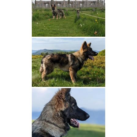
2022
Nikki et Axel
Panka et Chaos
Fox et Rusty
2021
Prima et Chaos
Panka et Eat
2019
Autumn et Onyx
Réservation