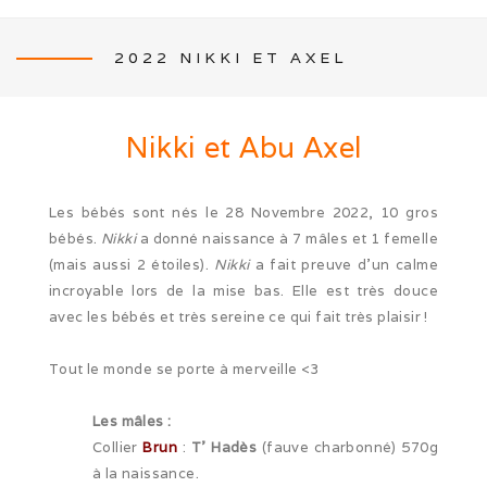
2022 NIKKI ET AXEL
NEWS
Nikki
et
Abu Axel
Les bébés sont nés le 28 Novembre 2022, 10 gros
bébés.
Nikki
a donné naissance à 7 mâles et 1 femelle
L’ÉLEVAGE
(mais aussi 2 étoiles).
Nikki
a fait preuve d’un calme
incroyable lors de la mise bas. Elle est très douce
Mon histoire
avec les bébés et très sereine ce qui fait très plaisir !
Nos activités canines
Tout le monde se porte à merveille <3
Photos de famille
Les mâles :
Journée Tolling (08/26)
Collier
Brun
:
T’ Hadès
(fauve charbonné) 570g
à la naissance.
Balade en famille (05/26)