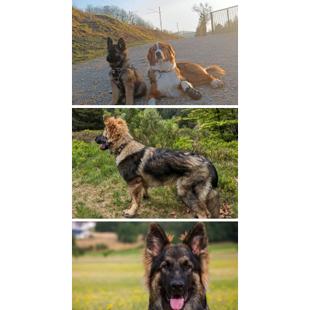
Portées en cours
Portées à venir
Niagara et Lias
Légende et Vancouver
Una et Chono
Loupa et Païko
Portées archivées
2026
Texas et Togo
Shaée et Ubaye
Catan et Sloky