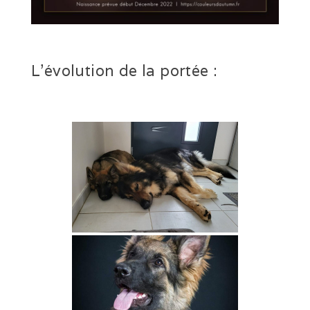
Sorties hivernales 2020
Vacances dans le Jura (10/20)
Ballon d’Alsace (09/20)
L’évolution de la portée :
Ballon d’Alsace (07/20)
Sociabilisation des chiots
Alimentation
ALTDEUTSCHE SCHÄFERHUNDE
La race