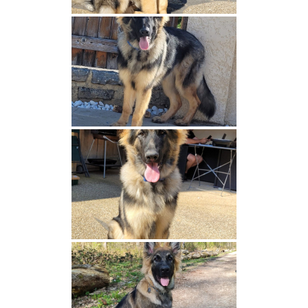
RETRIEVERS DE LA NOUVELLE ECOSSE
La race
Le standard
Tests de santé
Caractère et morphologie
Sélection et besoins
Nos femelles
Lupus Dei Shelby
Légende Red Fox des Couleurs