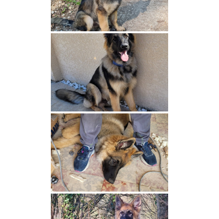
d’Autumn
Lupus Dei Uma
U’Catan Red Fox des Couleurs
d’Autumn
Dunfield’s My Canadian dream
Vaïana Red Fox des Couleurs d’Autumn
Nos mâles
Seven Nation Army Di Casa Toller
Dunfield’s Bigleaf Maple Syrup
Tom Red Fox des Couleurs d’Autumn