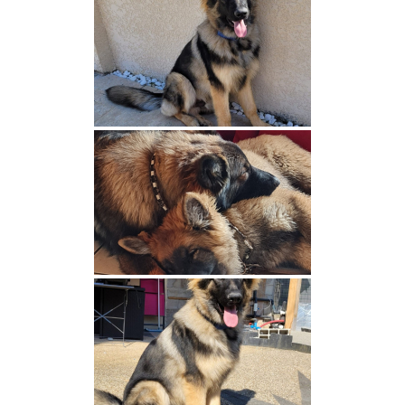
Nos retraités
Glebevonwood Magik’s Beauty dite
Autumn
Panka Des Couleurs d’Autumn
Prima Des Couleurs d’Autumn
Taz Des Couleurs d’Autumn
Best Edition Bérénice vom
Moosschlösschen
Polka de la Meute du Yack