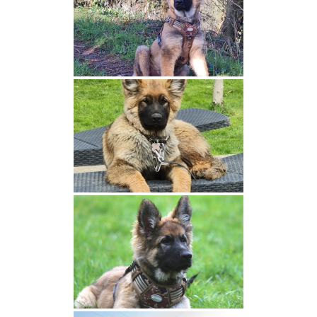
Nos espoirs
Brioche Paquita Red Fox des Couleurs
d’Autumn
Azel Des Dragons de Sologne
Nos retraités
Rdeca Fox des Terres du Phénix
LES PORTÉES