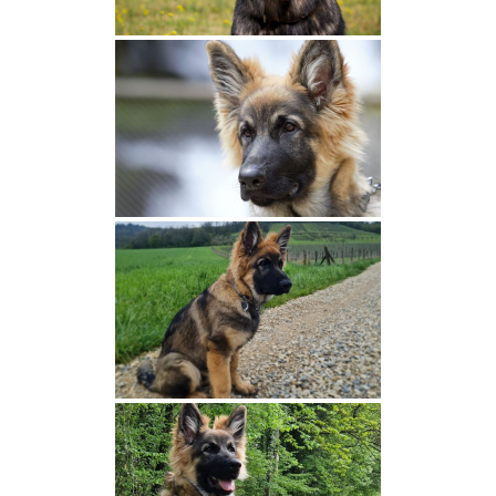
2025
Texas et Buck
Catan et Xarre
Summer et Buck
Fox et Thiago
Olga et Oswald
Tarook et Eat
Shelby et Magni
2024
Summer et Togo