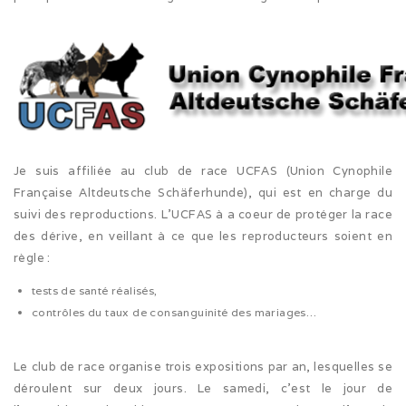
Cruft (03/26)
Après-midi à la neige (02/26)
Expo Münsingen (01/26)
Expo Olten (12/25)
Je suis affiliée au club de race UCFAS (Union Cynophile
Retrouvailles AS (10/25)
Française Altdeutsche Schäferhunde), qui est en charge du
suivi des reproductions. L’UCFAS à a coeur de protéger la race
Rencontre Nova (09/25)
des dérive, en veillant à ce que les reproducteurs soient en
règle :
Shaée et Loupa (03/25)
tests de santé réalisés,
Vacances en Bretagne (07/24)
contrôles du taux de consanguinité des mariages…
Après midi coquelicots (06/24)
Le club de race organise trois expositions par an, lesquelles se
Expo Saint Pouange (05/24)
déroulent sur deux jours. Le samedi, c’est le jour de