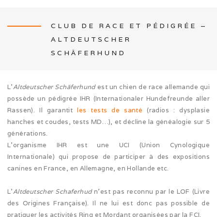
CLUB DE RACE ET PÉDIGRÉE –
ALTDEUTSCHER
NEWS
SCHÄFERHUND
L’
Altdeutscher Schäferhund
est un chien de race allemande qui
possède un pédigrée IHR (Internationaler Hundefreunde aller
L’ÉLEVAGE
Rassen). Il garantit
les tests de santé
(radios : dysplasie
hanches et coudes, tests MD…), et décline la généalogie sur 5
Mon histoire
générations.
L’organisme IHR est une UCI (Union Cynologique
Nos activités canines
Internationale) qui propose de participer à des expositions
canines en France, en Allemagne, en Hollande etc.
Photos de famille
L’
Altdeutscher Schaferhud
n’est pas reconnu par le LOF (Livre
Journée Tolling (08/26)
des Origines Française). Il ne lui est donc pas possible de
pratiquer les activités Ring et Mordant organisées par la FCI.
Balade en famille (05/26)