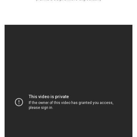
Le standard
Tests de santé
Caractère et morphologie
Club de race et pédigrée
Nos femelles
Shaée de La Légende du Loup Noir
Summer de La Légende du Loup Noir
Texas de La Gardienne des Ombres
Tarook Des Couleurs d’Autumn
Una Des Couleurs d’Autumn