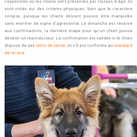
l’exposition où les chiens sont présentés par classes d’âge. Ils
Expo de Châlon (05/24)
sont notés sur des critères physiques, bien que le caractère
compte, puisque les chiens doivent pouvoir être manipulés
Expo d’Offenburg (03/24)
sans montrer de signe d’agressivité. Le dimanche est réservé
aux confirmations, la dernière étape pour qu’un chien puisse
Séance grimaces (01/24)
devenir un reproducteur. La confirmation est validée si le chien
dispose de ses
tests de santé
, et s’il est conforme au
standard
Soirée à Motey (08/23)
de la race
.
Bonne Année (12/22)
Joyeux Noël (12/22)
Sortie à la Loue (05/22)
En famille au Ballon d’Alsace (11/21)
Les trois clones (09/21)
Païko et les filles (03/21)