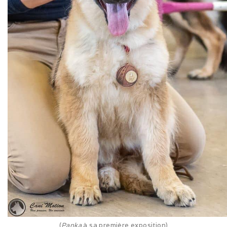
Sorties hivernales 2020
Vacances dans le Jura (10/20)
Ballon d’Alsace (09/20)
Ballon d’Alsace (07/20)
Sociabilisation des chiots
Alimentation
ALTDEUTSCHE SCHÄFERHUNDE
La race
(
Panka
à sa première exposition)