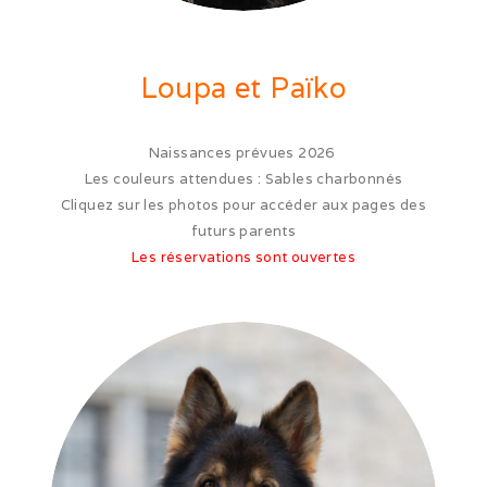
Cruft (03/26)
Loupa
et
Païko
Après-midi à la neige (02/26)
Expo Münsingen (01/26)
Naissances prévues 2026
Les couleurs attendues : Sables charbonnés
Expo Olten (12/25)
Cliquez sur les photos pour accéder aux pages des
Retrouvailles AS (10/25)
futurs parents
Les réservations sont ouvertes
Rencontre Nova (09/25)
Shaée et Loupa (03/25)
Vacances en Bretagne (07/24)
Après midi coquelicots (06/24)
Expo Saint Pouange (05/24)