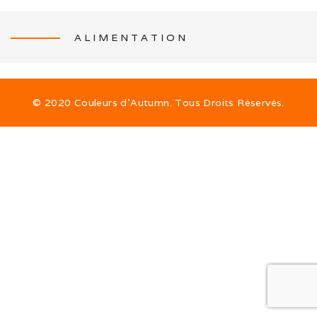
ALIMENTATION
NEWS
© 2020 Couleurs d’Autumn. Tous Droits Réservés.
L’ÉLEVAGE
Mon histoire
Nos activités canines
Photos de famille
Journée Tolling (08/26)
Balade en famille (05/26)