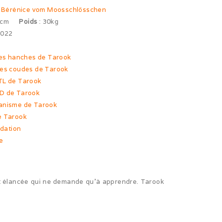
n Bérénice vom Moosschlösschen
62cm
Poids
: 30kg
2022
des hanches de Tarook
des coudes de Tarook
TL de Tarook
MD de Tarook
Nanisme de Tarook
e Tarook
idation
e
 et élancée qui ne demande qu’à apprendre. Tarook