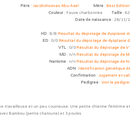
Père
:
Jacobshoeves Abu-Axel
Mère
:
Best Editio
Couleur
: Fauve charbonnée
Taille
: 
Date de naissance
: 28/11/
HD
: B/B
Résultat du dépistage de dysplasie 
ED
: 0/0
Résultat du dépistage de dysplasie 
VTL
: 0/0
Résultat du dépistage de V
MD
: n/n
Résultat du dépistage de 
Nanisme
: n/n
Résultat du dépistage de 
ADN
:
Identification génétique d
Confirmation
:
Jugement et val
Pedigree
:
Voir le pedigre
nne travailleuse et un peu couineuse. Une petite chienne féminine
 avec Bambou (petite chatoune) et 3 poules.