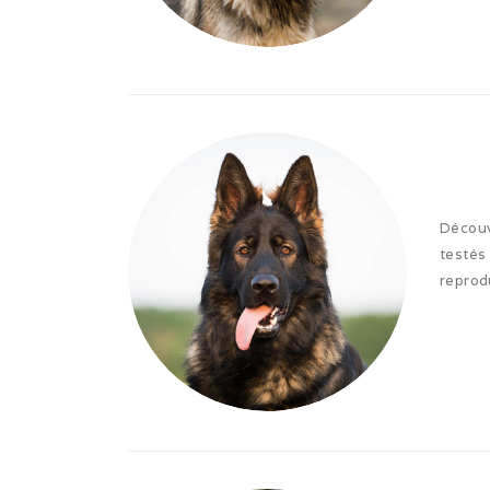
Découv
testé
reprod