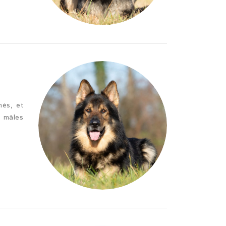
més, et
 mâles