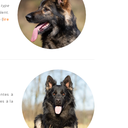
 type
lent.
 (
lire
entes à
es à la