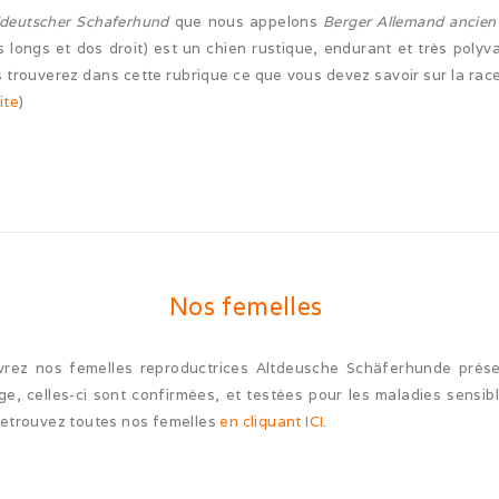
ldeutscher Schaferhund
que nous appelons
Berger Allemand ancien
ls longs et dos droit) est un chien rustique, endurant et très polyva
 trouverez dans cette rubrique ce que vous devez savoir sur la race
ite
)
Nos femelles
rez nos femelles reproductrices Altdeusche Schäferhunde prés
age, celles-ci sont confirmées, et testées pour les maladies sensibl
Retrouvez toutes nos femelles
en cliquant ICI
.