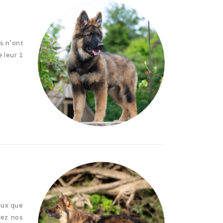
s n’ont
e leur 1
eux que
vez nos