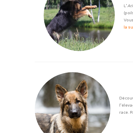
L’
At
(poi
Vous
la su
Découv
l’élev
race. 