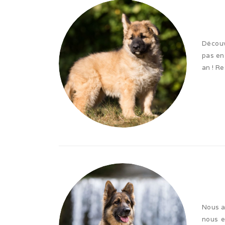
Découv
pas enc
an ! R
Nous a
nous e