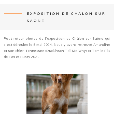
EXPOSITION DE CHÂLON SUR
SAÔNE
NEWS
Petit retour photos de l’exposition de Châlon sur Saône qui
s’est déroulée le 5 mai 2024. Nous y avons retrouvé Amandine
et son chien Tennessee (Duckinson Tell Me Why) et Tom le Fils
de Fox et Rusty 2022.
L’ÉLEVAGE
Mon histoire
Nos activités canines
Photos de famille
Journée Tolling (08/26)
Balade en famille (05/26)