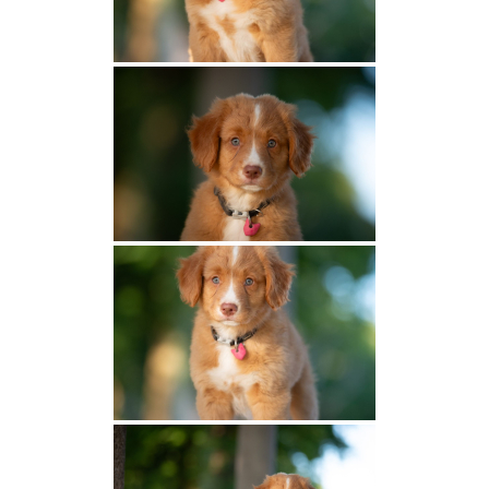
2022
Nikki et Axel
Panka et Chaos
Fox et Rusty
2021
Prima et Chaos
Panka et Eat
2019
Autumn et Onyx
Réservation