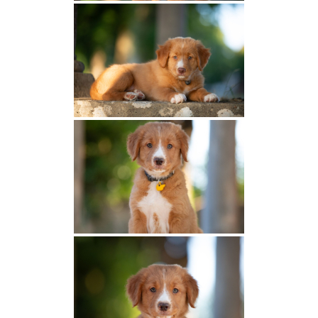
d’Autumn
Lupus Dei Uma
U’Catan Red Fox des Couleurs
d’Autumn
Dunfield’s My Canadian dream
Vaïana Red Fox des Couleurs d’Autumn
Nos mâles
Seven Nation Army Di Casa Toller
Dunfield’s Bigleaf Maple Syrup
Tom Red Fox des Couleurs d’Autumn