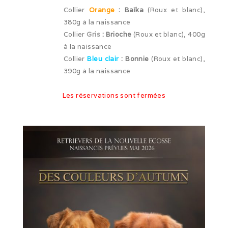
Collier
Orange
: Baïka
(Roux et blanc),
Expo de Châlon (05/24)
380g à la naissance
Expo d’Offenburg (03/24)
Collier
Gris
: Brioche
(Roux et blanc), 400g
à la naissance
Séance grimaces (01/24)
Collier
Bleu
clair
: Bonnie
(Roux et blanc),
390g à la naissance
Soirée à Motey (08/23)
Les réservations sont fermées
Bonne Année (12/22)
Joyeux Noël (12/22)
Sortie à la Loue (05/22)
En famille au Ballon d’Alsace (11/21)
Les trois clones (09/21)
Païko et les filles (03/21)