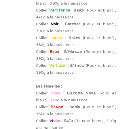
blanc), 390g à la naissance
Collier
Vert foncé
: Baïko
(Roux et blanc),
Cruft (03/26)
440g à la naissance
Après-midi à la neige (02/26)
Collier
Noir
: Batcher
(Roux et blanc),
390g à la naissance
Expo Münsingen (01/26)
Collier
Jaune
: Bailey
(Roux et blanc),
380g à la naissance
Expo Olten (12/25)
Collier
Brun
: B’Mowan
(Roux et blanc),
390g à la naissance
Retrouvailles AS (10/25)
Collier
Vert clair
: B’Snow
(Roux et blanc),
390g à la naissance
Rencontre Nova (09/25)
Shaée et Loupa (03/25)
Les femelles :
Collier
Rose
: Biscotte Nova
(Roux et
Vacances en Bretagne (07/24)
blanc), 320g à la naissance
Collier
Rouge
: Bahia
(Roux et blanc),
Après midi coquelicots (06/24)
360g à la naissance
Collier
Violet
: Baïa
(Roux et blanc), 410g
Expo Saint Pouange (05/24)
à la naissance