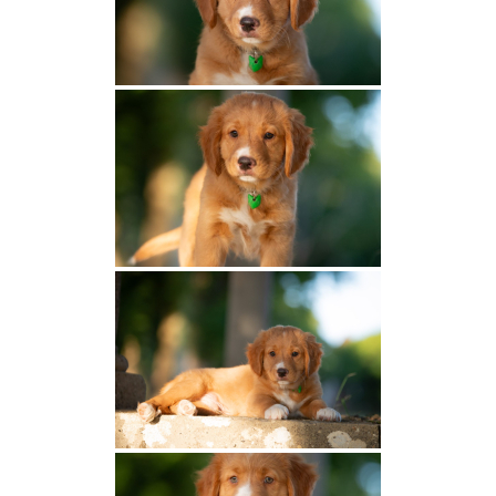
Nos retraités
Glebevonwood Magik’s Beauty dite
Autumn
Panka Des Couleurs d’Autumn
Prima Des Couleurs d’Autumn
Taz Des Couleurs d’Autumn
Best Edition Bérénice vom
Moosschlösschen
Polka de la Meute du Yack