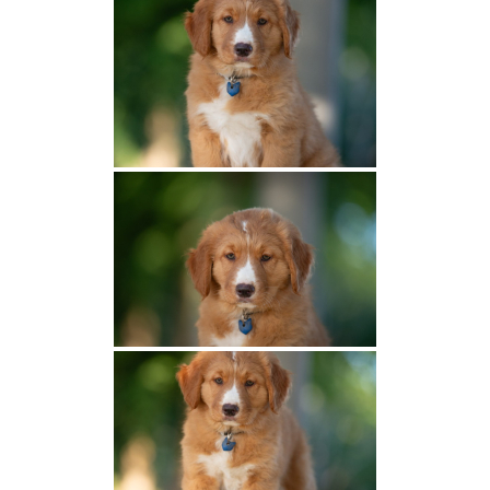
Le standard
Tests de santé
Caractère et morphologie
Club de race et pédigrée
Nos femelles
Shaée de La Légende du Loup Noir
Summer de La Légende du Loup Noir
Texas de La Gardienne des Ombres
Tarook Des Couleurs d’Autumn
Una Des Couleurs d’Autumn