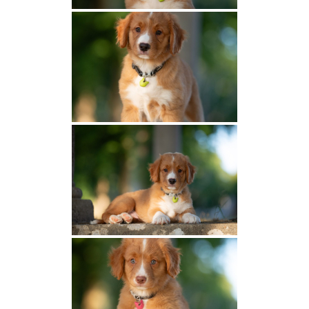
Olga et Naïko
Shaée et Ubaye
Légende et Magni
Shelby et Xarre
2023
Olga et Shadow
Fox et Bailey
Solly et Naïko
Shelby et Thiago
Shaée et Darwin