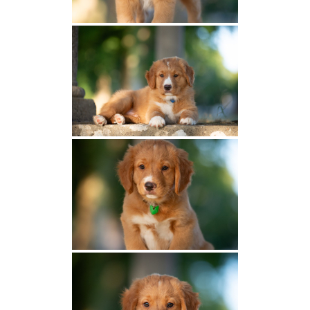
Viva Loupa des Couleurs d’Autumn
Arcane des Couleurs d’Autumn
Nos mâles
Païko Des Couleurs d’Autumn
Togo Nuance de la Fleur de Vie
Ultor Des Couleurs d’Autumn
Vick des Couleurs d’Autumn
Nos espoirs
Baya des Couleurs d’Autumn
Aska des Couleurs d’Autumn
Valko des Loups du Nideck