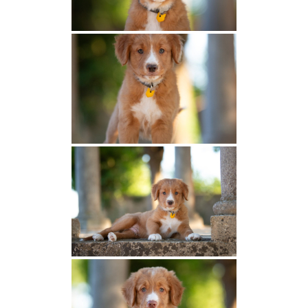
Nos espoirs
Brioche Paquita Red Fox des Couleurs
d’Autumn
Azel Des Dragons de Sologne
Nos retraités
Rdeca Fox des Terres du Phénix
LES PORTÉES