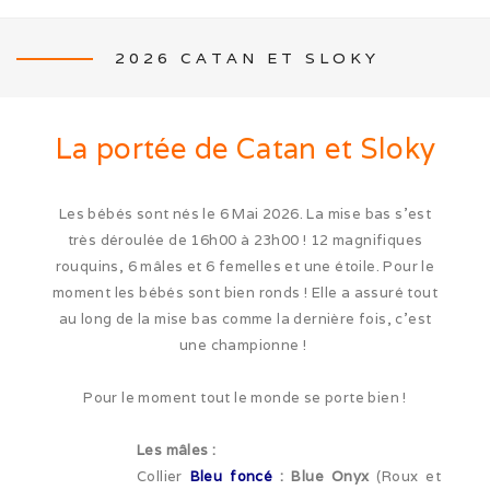
2026 CATAN ET SLOKY
NEWS
La portée de
Catan
et
Sloky
Les bébés sont nés le 6 Mai 2026. La mise bas s’est
très déroulée de 16h00 à 23h00 ! 12 magnifiques
L’ÉLEVAGE
rouquins, 6 mâles et 6 femelles et une étoile. Pour le
moment les bébés sont bien ronds ! Elle a assuré tout
Mon histoire
au long de la mise bas comme la dernière fois, c’est
Nos activités canines
une championne !
Photos de famille
Pour le moment tout le monde se porte bien !
Journée Tolling (08/26)
Les mâles :
Collier
Bleu foncé
: Blue Onyx
(Roux et
Balade en famille (05/26)