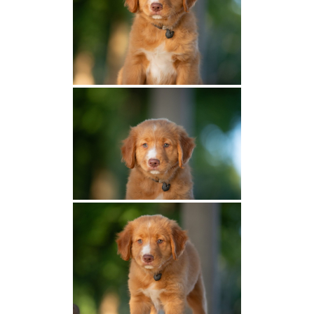
RETRIEVERS DE LA NOUVELLE ECOSSE
La race
Le standard
Tests de santé
Caractère et morphologie
Sélection et besoins
Nos femelles
Lupus Dei Shelby
Légende Red Fox des Couleurs