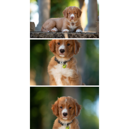
2025
Texas et Buck
Catan et Xarre
Summer et Buck
Fox et Thiago
Olga et Oswald
Tarook et Eat
Shelby et Magni
2024
Summer et Togo