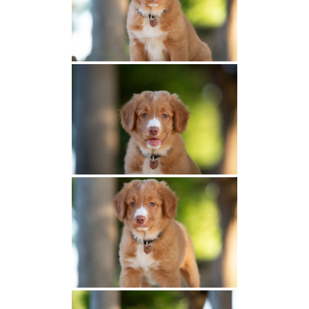
Portées en cours
Portées à venir
Niagara et Lias
Légende et Vancouver
Una et Chono
Loupa et Païko
Portées archivées
2026
Texas et Togo
Shaée et Ubaye
Catan et Sloky