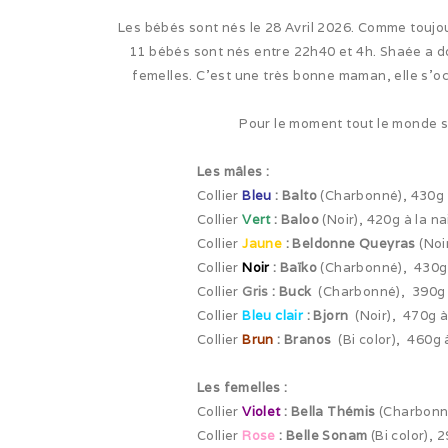
Les bébés sont nés le 28 Avril 2026. Comme toujou
11 bébés sont nés entre 22h40 et 4h. Shaée a d
femelles. C’est une très bonne maman, elle s’oc
Pour le moment tout le monde se
Les mâles :
Collier
Bleu
:
Balto
(Charbonné), 430g 
Collier
Vert
: Baloo
(Noir), 420g à la n
Collier
Jaune
: Beldonne Queyras
(Noi
Collier
Noir
: Baïko
(Charbonné), 430g 
Collier
Gris
: Buck
(Charbonné), 390g 
Collier
Bleu clair
: Bjorn
(Noir), 470g à
Collier
Brun
: Branos
(Bi color), 460g 
Les femelles :
Collier
Violet
: Bella Thémis
(Charbonn
Collier
Rose
: Belle Sonam
(Bi color), 