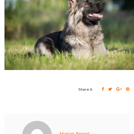
Cruft (03/26)
Après-midi à la neige (02/26)
Expo Münsingen (01/26)
Expo Olten (12/25)
Retrouvailles AS (10/25)
Rencontre Nova (09/25)
Shaée et Loupa (03/25)
Share it:
Vacances en Bretagne (07/24)
Après midi coquelicots (06/24)
Expo Saint Pouange (05/24)
Marion Pernet