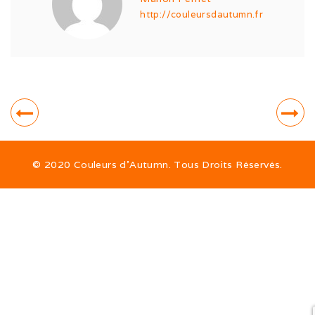
http://couleursdautumn.fr
Expo de Châlon (05/24)
Expo d’Offenburg (03/24)
Séance grimaces (01/24)
Soirée à Motey (08/23)
Bonne Année (12/22)
© 2020 Couleurs d’Autumn. Tous Droits Réservés.
Joyeux Noël (12/22)
Sortie à la Loue (05/22)
En famille au Ballon d’Alsace (11/21)
Les trois clones (09/21)
Païko et les filles (03/21)