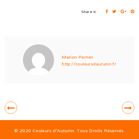
Sorties hivernales 2020
Share it:
Vacances dans le Jura (10/20)
Ballon d’Alsace (09/20)
Ballon d’Alsace (07/20)
Sociabilisation des chiots
Marion Pernet
http://couleursdautumn.fr
Alimentation
ALTDEUTSCHE SCHÄFERHUNDE
© 2020 Couleurs d’Autumn. Tous Droits Réservés.
La race