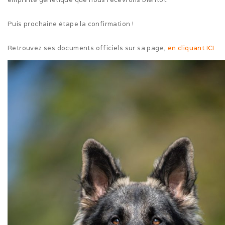
Cruft (03/26)
Puis prochaine étape la confirmation !
Après-midi à la neige (02/26)
Retrouvez ses documents officiels sur sa page,
en cliquant ICI
Expo Münsingen (01/26)
Expo Olten (12/25)
Retrouvailles AS (10/25)
Rencontre Nova (09/25)
Shaée et Loupa (03/25)
Vacances en Bretagne (07/24)
Après midi coquelicots (06/24)
Expo Saint Pouange (05/24)