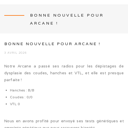
BONNE NOUVELLE POUR
ARCANE !
NEWS
BONNE NOUVELLE POUR ARCANE !
3 AVRIL 2026
L’ÉLEVAGE
Notre Arcane a passé ses radios pour les dépistages de
dysplasie des coudes, hanches et VTL, et elle est presque
Mon histoire
parfaite !
Nos activités canines
Hanches : B/B
Coudes : 0/0
Photos de famille
VTL 0
Journée Tolling (08/26)
Nous en avons profité pour envoyé ses tests génétiques et
Balade en famille (05/26)
emprinte génétique que nous recevrons bientôt.