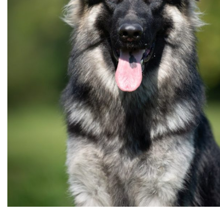
Expo de Châlon (05/24)
Expo d’Offenburg (03/24)
Séance grimaces (01/24)
Soirée à Motey (08/23)
Bonne Année (12/22)
Joyeux Noël (12/22)
Sortie à la Loue (05/22)
En famille au Ballon d’Alsace (11/21)
Les trois clones (09/21)
Païko et les filles (03/21)