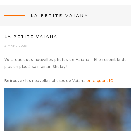
LA PETITE VAÏANA
NEWS
LA PETITE VAÏANA
3 MARS 2026
Voici quelques nouvelles photos de Vaïana !! Elle resemble de
L’ÉLEVAGE
plus en plus à sa maman Shelby !
Mon histoire
Retrouvez les nouvelles photos de Vaïana
en cliquant ICI
Nos activités canines
Photos de famille
Journée Tolling (08/26)
Balade en famille (05/26)