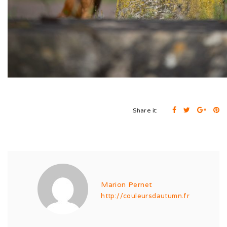
Expo de Châlon (05/24)
Expo d’Offenburg (03/24)
Séance grimaces (01/24)
Soirée à Motey (08/23)
Bonne Année (12/22)
Share it:
Joyeux Noël (12/22)
Sortie à la Loue (05/22)
En famille au Ballon d’Alsace (11/21)
Marion Pernet
Les trois clones (09/21)
http://couleursdautumn.fr
Païko et les filles (03/21)