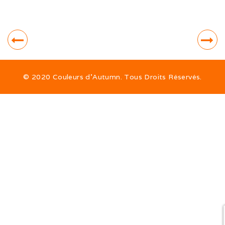
Sorties hivernales 2020
Vacances dans le Jura (10/20)
Ballon d’Alsace (09/20)
Ballon d’Alsace (07/20)
© 2020 Couleurs d’Autumn. Tous Droits Réservés.
Sociabilisation des chiots
Alimentation
ALTDEUTSCHE SCHÄFERHUNDE
La race