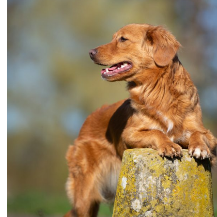
Cruft (03/26)
Après-midi à la neige (02/26)
Expo Münsingen (01/26)
Expo Olten (12/25)
Retrouvailles AS (10/25)
Rencontre Nova (09/25)
Shaée et Loupa (03/25)
Vacances en Bretagne (07/24)
Après midi coquelicots (06/24)
Expo Saint Pouange (05/24)