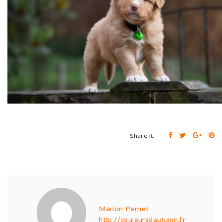
Cruft (03/26)
Après-midi à la neige (02/26)
Expo Münsingen (01/26)
Expo Olten (12/25)
Retrouvailles AS (10/25)
Rencontre Nova (09/25)
Share it:
Shaée et Loupa (03/25)
Vacances en Bretagne (07/24)
Après midi coquelicots (06/24)
Marion Pernet
Expo Saint Pouange (05/24)
http://couleursdautumn.fr