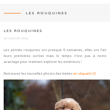
LES ROUQUINES
NEWS
LES ROUQUINES
24 JANVIER 2026
Les petites rouquines ont presque 5 semaines, elles ont fait
L’ÉLEVAGE
leurs premières sorties mais le temps n’est pas à notre
avantage pour vraiment explorer les extérieurs !
Mon histoire
Retrouvez les nouvelles photos des bébés
en cliquant ICI
Nos activités canines
Photos de famille
Journée Tolling (08/26)
Balade en famille (05/26)