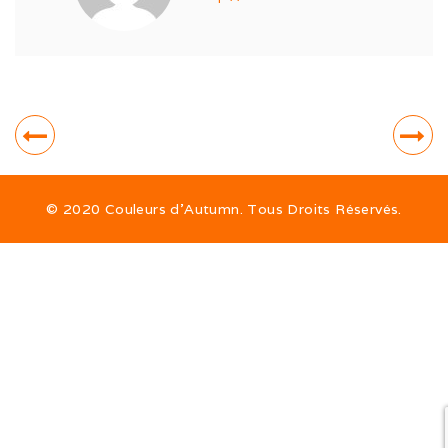
Expo de Châlon (05/24)
Expo d’Offenburg (03/24)
Séance grimaces (01/24)
Soirée à Motey (08/23)
Bonne Année (12/22)
© 2020 Couleurs d’Autumn. Tous Droits Réservés.
Joyeux Noël (12/22)
Sortie à la Loue (05/22)
En famille au Ballon d’Alsace (11/21)
Les trois clones (09/21)
Païko et les filles (03/21)