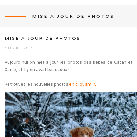
MISE À JOUR DE PHOTOS
NEWS
MISE À JOUR DE PHOTOS
4 FÉVRIER 2026
Aujourd’hui on met à jour les photos des bébés de Catan et
L’ÉLEVAGE
Xarre, et il y en avait beaucoup !!
Mon histoire
Retrouvez les nouvelles photos
en cliquant ICI
Nos activités canines
Photos de famille
Journée Tolling (08/26)
Balade en famille (05/26)