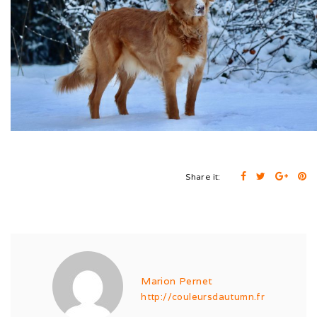
Cruft (03/26)
Après-midi à la neige (02/26)
Expo Münsingen (01/26)
Expo Olten (12/25)
Retrouvailles AS (10/25)
Share it:
Rencontre Nova (09/25)
Shaée et Loupa (03/25)
Vacances en Bretagne (07/24)
Après midi coquelicots (06/24)
Marion Pernet
http://couleursdautumn.fr
Expo Saint Pouange (05/24)