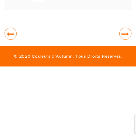
Expo de Châlon (05/24)
Expo d’Offenburg (03/24)
Séance grimaces (01/24)
Soirée à Motey (08/23)
© 2020 Couleurs d’Autumn. Tous Droits Réservés.
Bonne Année (12/22)
Joyeux Noël (12/22)
Sortie à la Loue (05/22)
En famille au Ballon d’Alsace (11/21)
Les trois clones (09/21)
Païko et les filles (03/21)