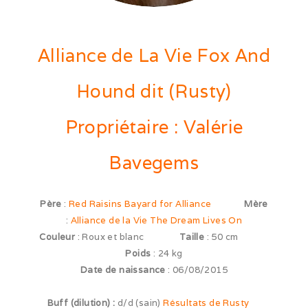
Cruft (03/26)
Alliance de La Vie Fox And
Après-midi à la neige (02/26)
Hound dit (Rusty)
Expo Münsingen (01/26)
Expo Olten (12/25)
Propriétaire : Valérie
Retrouvailles AS (10/25)
Bavegems
Rencontre Nova (09/25)
Père
:
Red Raisins Bayard for Alliance
Mère
Shaée et Loupa (03/25)
:
Alliance de la Vie The Dream Lives On
Vacances en Bretagne (07/24)
Couleur
: Roux et blanc
Taille
: 50 cm
Poids
: 24 kg
Après midi coquelicots (06/24)
Date de naissance
: 06/08/2015
Expo Saint Pouange (05/24)
Buff (dilution) :
d/d (sain)
Résultats de Rusty