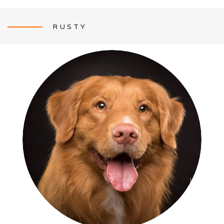
RUSTY
NEWS
L’ÉLEVAGE
Mon histoire
Nos activités canines
Photos de famille
Journée Tolling (08/26)
Balade en famille (05/26)