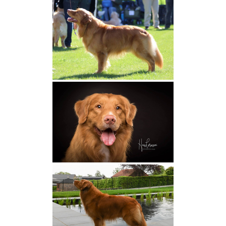
Viva Loupa des Couleurs d’Autumn
Arcane des Couleurs d’Autumn
Nos mâles
Païko Des Couleurs d’Autumn
Togo Nuance de la Fleur de Vie
Ultor Des Couleurs d’Autumn
Vick des Couleurs d’Autumn
Nos espoirs
Baya des Couleurs d’Autumn
Aska des Couleurs d’Autumn
Valko des Loups du Nideck