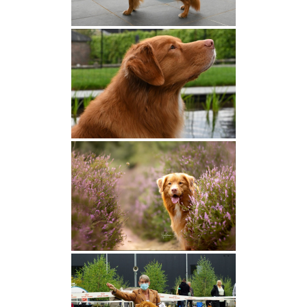
Nos retraités
Glebevonwood Magik’s Beauty dite
Autumn
Panka Des Couleurs d’Autumn
Prima Des Couleurs d’Autumn
Taz Des Couleurs d’Autumn
Best Edition Bérénice vom
Moosschlösschen
Polka de la Meute du Yack