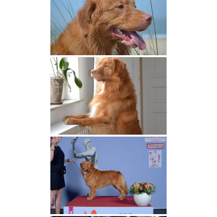
Le standard
Tests de santé
Caractère et morphologie
Club de race et pédigrée
Nos femelles
Shaée de La Légende du Loup Noir
Summer de La Légende du Loup Noir
Texas de La Gardienne des Ombres
Tarook Des Couleurs d’Autumn
Una Des Couleurs d’Autumn