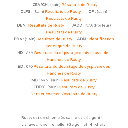
CEA/CH :
(sain)
Résultats de Rusty
Expo de Châlon (05/24)
CLPS :
(Sain)
Résultats de Rusty
CP :
(sain)
Expo d’Offenburg (03/24)
Résultats de Rusty
DEN :
Résultats de Rusty
JADD :
N/A (Porteur)
Séance grimaces (01/24)
Résultats de Rusty
PRA :
(Sain)
Résultats de Rusty
ADN
:
Identification
Soirée à Motey (08/23)
génétique de Rusty
HD
: A/A
Résultats du dépistage de dysplasie des
Bonne Année (12/22)
Hanches de Rusty
ED
: 0/0
Résultats du dépistage de dysplasie des
Joyeux Noël (12/22)
Hanches de Rusty
Sortie à la Loue (05/22)
MD
: N/N (sain)
Résultats de Rusty
CDDY
: (sain)
Résultats de Rusty
En famille au Ballon d’Alsace (11/21)
Dernier examen Occulaire de Rusty
Les trois clones (09/21)
Païko et les filles (03/21)
Rusty est un chien très calme et très gentil, il
vit avec une femelle (Galgo) et 4 chats.