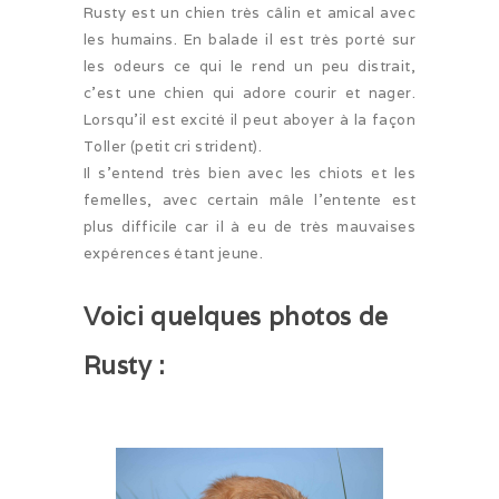
Sorties hivernales 2020
Rusty est un chien très câlin et amical avec
les humains. En balade il est très porté sur
Vacances dans le Jura (10/20)
les odeurs ce qui le rend un peu distrait,
c’est une chien qui adore courir et nager.
Ballon d’Alsace (09/20)
Lorsqu’il est excité il peut aboyer à la façon
Toller (petit cri strident).
Ballon d’Alsace (07/20)
Il s’entend très bien avec les chiots et les
Sociabilisation des chiots
femelles, avec certain mâle l’entente est
plus difficile car il à eu de très mauvaises
Alimentation
expérences étant jeune.
Voici quelques photos de
Rusty :
ALTDEUTSCHE SCHÄFERHUNDE
La race