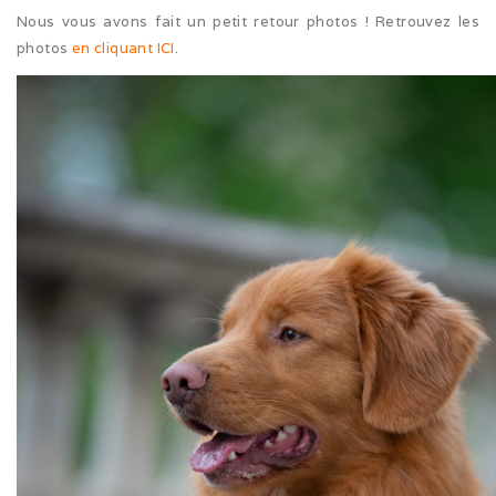
Nous vous avons fait un petit retour photos ! Retrouvez les
Cruft (03/26)
photos
en cliquant ICI
.
Après-midi à la neige (02/26)
Expo Münsingen (01/26)
Expo Olten (12/25)
Retrouvailles AS (10/25)
Rencontre Nova (09/25)
Shaée et Loupa (03/25)
Vacances en Bretagne (07/24)
Après midi coquelicots (06/24)
Expo Saint Pouange (05/24)