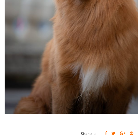
Expo de Châlon (05/24)
Expo d’Offenburg (03/24)
Séance grimaces (01/24)
Soirée à Motey (08/23)
Bonne Année (12/22)
Joyeux Noël (12/22)
Sortie à la Loue (05/22)
En famille au Ballon d’Alsace (11/21)
Les trois clones (09/21)
Païko et les filles (03/21)
Share it: