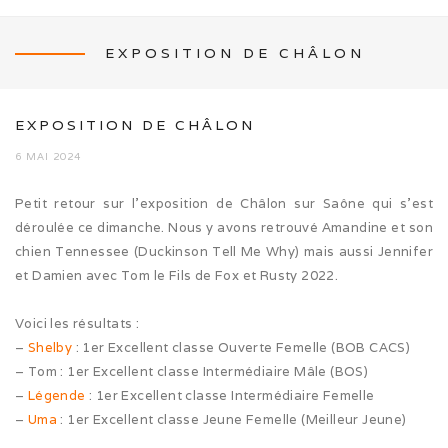
EXPOSITION DE CHÂLON
NEWS
EXPOSITION DE CHÂLON
6 MAI 2024
Petit retour sur l’exposition de Châlon sur Saône qui s’est
L’ÉLEVAGE
déroulée ce dimanche. Nous y avons retrouvé Amandine et son
chien Tennessee (Duckinson Tell Me Why) mais aussi Jennifer
Mon histoire
et Damien avec Tom le Fils de Fox et Rusty 2022.
Nos activités canines
Voici les résultats :
–
Shelby
: 1er Excellent classe Ouverte Femelle (BOB CACS)
Photos de famille
– Tom : 1er Excellent classe Intermédiaire Mâle (BOS)
–
Légende
: 1er Excellent classe Intermédiaire Femelle
Journée Tolling (08/26)
–
Uma
: 1er Excellent classe Jeune Femelle (Meilleur Jeune)
Balade en famille (05/26)