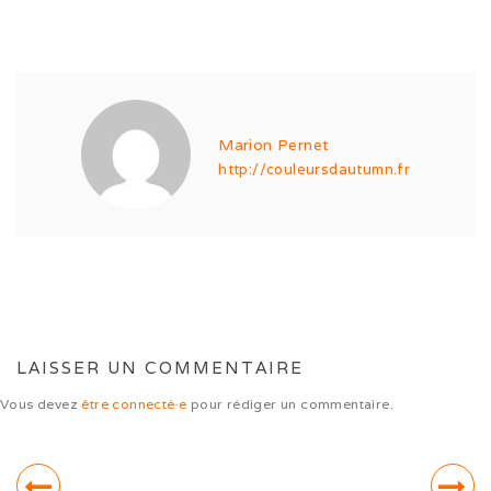
Sorties hivernales 2020
Vacances dans le Jura (10/20)
Ballon d’Alsace (09/20)
Marion Pernet
Ballon d’Alsace (07/20)
http://couleursdautumn.fr
Sociabilisation des chiots
Alimentation
LAISSER UN COMMENTAIRE
Vous devez
être connecté·e
pour rédiger un commentaire.
ALTDEUTSCHE SCHÄFERHUNDE
La race