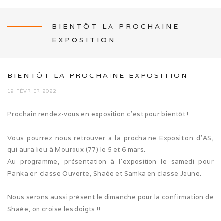
BIENTÔT LA PROCHAINE
EXPOSITION
NEWS
BIENTÔT LA PROCHAINE EXPOSITION
19 FÉVRIER 2022
L’ÉLEVAGE
Prochain rendez-vous en exposition c’est pour bientôt !
Mon histoire
Vous pourrez nous retrouver à la prochaine Exposition d’AS,
qui aura lieu à Mouroux (77) le 5 et 6 mars.
Nos activités canines
Au programme, présentation à l’exposition le samedi pour
Panka en classe Ouverte, Shaée et Samka en classe Jeune.
Photos de famille
Nous serons aussi présent le dimanche pour la confirmation de
Journée Tolling (08/26)
Shaée, on croise les doigts !!
Balade en famille (05/26)