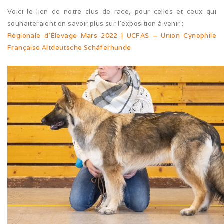
Voici le lien de notre clus de race, pour celles et ceux qui
Cruft (03/26)
souhaiteraient en savoir plus sur l’exposition à venir :
Régionale d’Élevage Mars 2022 | UCFAS – Union Cynophile
Après-midi à la neige (02/26)
Française Altdeutsche Schäferhunde
Expo Münsingen (01/26)
Expo Olten (12/25)
Retrouvailles AS (10/25)
Rencontre Nova (09/25)
Shaée et Loupa (03/25)
Vacances en Bretagne (07/24)
Après midi coquelicots (06/24)
Expo Saint Pouange (05/24)