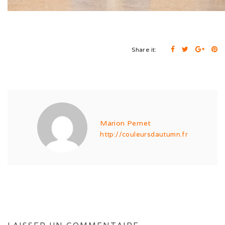
Expo de Châlon (05/24)
Expo d’Offenburg (03/24)
Share it:
Séance grimaces (01/24)
Soirée à Motey (08/23)
Bonne Année (12/22)
Joyeux Noël (12/22)
Marion Pernet
http://couleursdautumn.fr
Sortie à la Loue (05/22)
En famille au Ballon d’Alsace (11/21)
Les trois clones (09/21)
Païko et les filles (03/21)