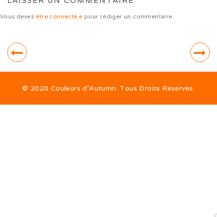
LAISSER UN COMMENTAIRE
Sorties hivernales 2020
Vous devez
être connecté·e
pour rédiger un commentaire.
Vacances dans le Jura (10/20)
Ballon d’Alsace (09/20)
Ballon d’Alsace (07/20)
Sociabilisation des chiots
© 2020 Couleurs d’Autumn. Tous Droits Réservés.
Alimentation
ALTDEUTSCHE SCHÄFERHUNDE
La race