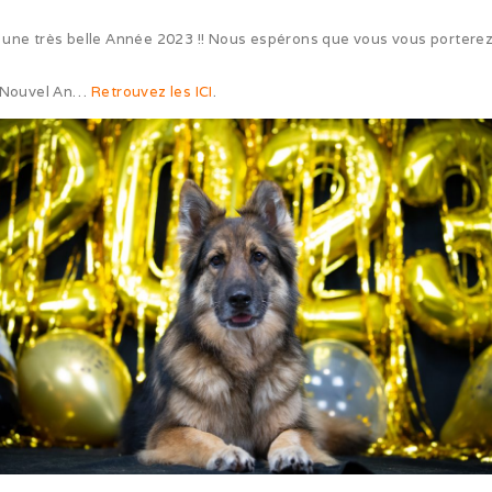
une très belle Année 2023 !! Nous espérons que vous vous porterez à
e Nouvel An…
Retrouvez les ICI
.