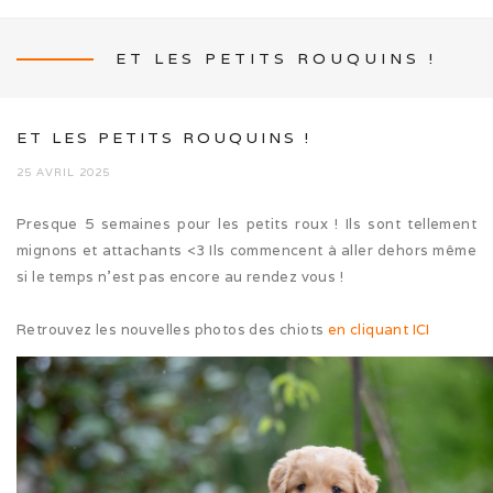
ET LES PETITS ROUQUINS !
NEWS
ET LES PETITS ROUQUINS !
25 AVRIL 2025
Presque 5 semaines pour les petits roux ! Ils sont tellement
L’ÉLEVAGE
mignons et attachants <3 Ils commencent à aller dehors même
si le temps n’est pas encore au rendez vous !
Mon histoire
Retrouvez les nouvelles photos des chiots
en cliquant ICI
Nos activités canines
Photos de famille
Journée Tolling (08/26)
Balade en famille (05/26)