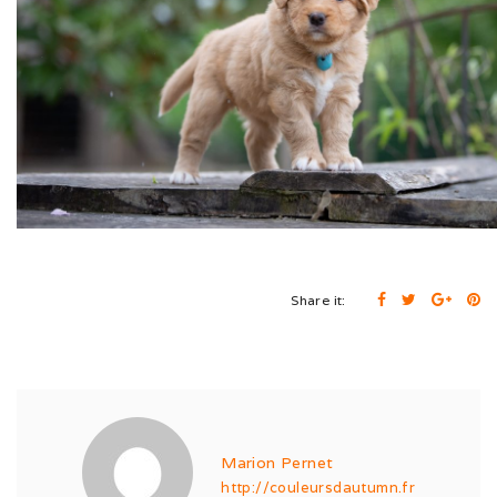
Cruft (03/26)
Après-midi à la neige (02/26)
Expo Münsingen (01/26)
Expo Olten (12/25)
Retrouvailles AS (10/25)
Rencontre Nova (09/25)
Share it:
Shaée et Loupa (03/25)
Vacances en Bretagne (07/24)
Après midi coquelicots (06/24)
Marion Pernet
Expo Saint Pouange (05/24)
http://couleursdautumn.fr