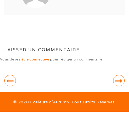
Expo de Châlon (05/24)
Expo d’Offenburg (03/24)
Séance grimaces (01/24)
Soirée à Motey (08/23)
LAISSER UN COMMENTAIRE
Bonne Année (12/22)
Vous devez
être connecté·e
pour rédiger un commentaire.
Joyeux Noël (12/22)
Sortie à la Loue (05/22)
En famille au Ballon d’Alsace (11/21)
© 2020 Couleurs d’Autumn. Tous Droits Réservés.
Les trois clones (09/21)
Païko et les filles (03/21)