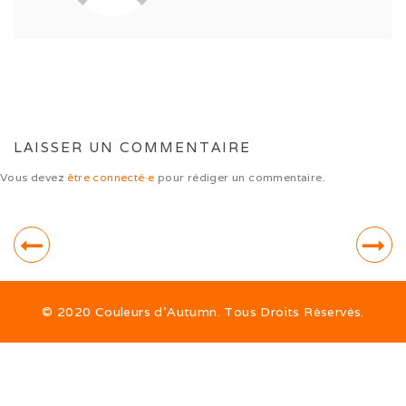
Sorties hivernales 2020
Vacances dans le Jura (10/20)
Ballon d’Alsace (09/20)
Ballon d’Alsace (07/20)
LAISSER UN COMMENTAIRE
Sociabilisation des chiots
Vous devez
être connecté·e
pour rédiger un commentaire.
Alimentation
© 2020 Couleurs d’Autumn. Tous Droits Réservés.
ALTDEUTSCHE SCHÄFERHUNDE
La race