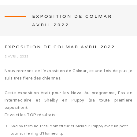
EXPOSITION DE COLMAR
AVRIL 2022
NEWS
EXPOSITION DE COLMAR AVRIL 2022
2 AVRIL 2022
L’ÉLEVAGE
Nous rentrons de l’exposition de Colmar, et une fois de plus je
suis très fière des chiennes.
Mon histoire
Cette exposition était pour les Nova. Au programme, Fox en
Nos activités canines
Intermédiaire et Shelby en Puppy (sa toute première
exposition).
Photos de famille
Et voici les TOP résultats :
Journée Tolling (08/26)
Shelby termine Très Prometteur et Meilleur Puppy avec un petit
tour sur le ring d’Honneur :p
Balade en famille (05/26)