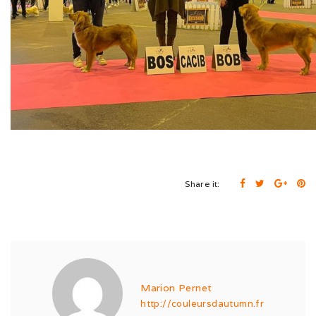
Expo de Châlon (05/24)
Expo d’Offenburg (03/24)
Séance grimaces (01/24)
Soirée à Motey (08/23)
Bonne Année (12/22)
Joyeux Noël (12/22)
Share it:
Sortie à la Loue (05/22)
En famille au Ballon d’Alsace (11/21)
Les trois clones (09/21)
Marion Pernet
Païko et les filles (03/21)
http://couleursdautumn.fr