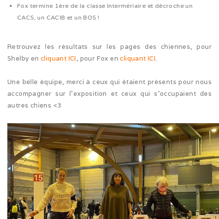
Fox termine 1ère de la classe Intermériaire et décroche un
CACS, un CACIB et un BOS !
Cruft (03/26)
Après-midi à la neige (02/26)
Retrouvez les résultats sur les pages des chiennes, pour
Shelby en
cliquant ICI
, pour Fox en
cliquant ICI
.
Expo Münsingen (01/26)
Une belle équipe, merci à ceux qui étaient présents pour nous
Expo Olten (12/25)
accompagner sur l’exposition et ceux qui s’occupaient des
Retrouvailles AS (10/25)
autres chiens <3
Rencontre Nova (09/25)
Shaée et Loupa (03/25)
Vacances en Bretagne (07/24)
Après midi coquelicots (06/24)
Expo Saint Pouange (05/24)