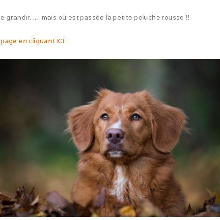
de grandir….. mais où est passée la petite peluche rousse !!
 page en cliquant ICI.