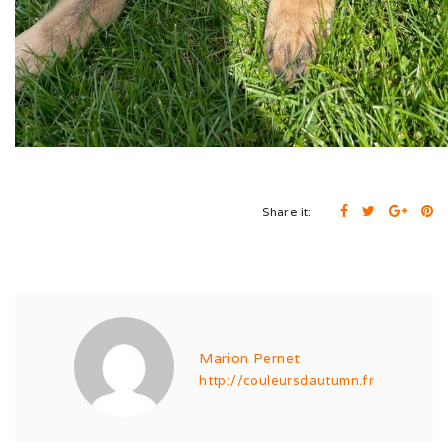
Expo de Châlon (05/24)
Expo d’Offenburg (03/24)
Séance grimaces (01/24)
Soirée à Motey (08/23)
Bonne Année (12/22)
Share it:
Joyeux Noël (12/22)
Sortie à la Loue (05/22)
En famille au Ballon d’Alsace (11/21)
Marion Pernet
Les trois clones (09/21)
http://couleursdautumn.fr
Païko et les filles (03/21)