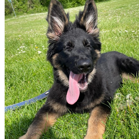
Cruft (03/26)
Après-midi à la neige (02/26)
Expo Münsingen (01/26)
Expo Olten (12/25)
Retrouvailles AS (10/25)
Rencontre Nova (09/25)
Shaée et Loupa (03/25)
Vacances en Bretagne (07/24)
Après midi coquelicots (06/24)
Expo Saint Pouange (05/24)