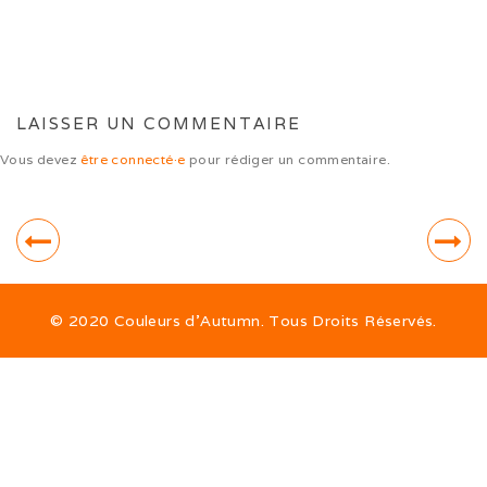
Sorties hivernales 2020
Vacances dans le Jura (10/20)
Ballon d’Alsace (09/20)
LAISSER UN COMMENTAIRE
Ballon d’Alsace (07/20)
Vous devez
être connecté·e
pour rédiger un commentaire.
Sociabilisation des chiots
Alimentation
© 2020 Couleurs d’Autumn. Tous Droits Réservés.
ALTDEUTSCHE SCHÄFERHUNDE
La race