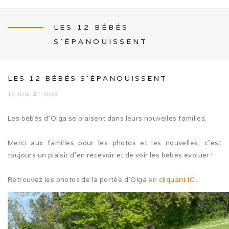
LES 12 BÉBÉS
S’ÉPANOUISSENT
NEWS
LES 12 BÉBÉS S’ÉPANOUISSENT
16 JUILLET 2023
L’ÉLEVAGE
Les bébés d’Olga se plaisent dans leurs nouvelles familles.
Mon histoire
Merci aux familles pour les photos et les nouvelles, c’est
toujours un plaisir d’en recevoir et de voir les bébés évoluer !
Nos activités canines
Retrouvez les photos de la portée d’Olga
en cliquant ICI
.
Photos de famille
Journée Tolling (08/26)
Balade en famille (05/26)