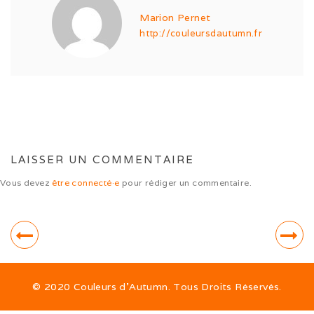
Expo de Châlon (05/24)
Marion Pernet
http://couleursdautumn.fr
Expo d’Offenburg (03/24)
Séance grimaces (01/24)
Soirée à Motey (08/23)
Bonne Année (12/22)
LAISSER UN COMMENTAIRE
Joyeux Noël (12/22)
Vous devez
être connecté·e
pour rédiger un commentaire.
Sortie à la Loue (05/22)
En famille au Ballon d’Alsace (11/21)
Les trois clones (09/21)
Païko et les filles (03/21)
© 2020 Couleurs d’Autumn. Tous Droits Réservés.