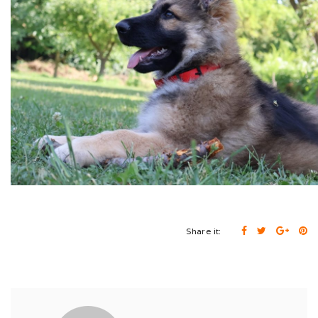
Cruft (03/26)
Après-midi à la neige (02/26)
Expo Münsingen (01/26)
Expo Olten (12/25)
Retrouvailles AS (10/25)
Rencontre Nova (09/25)
Shaée et Loupa (03/25)
Share it:
Vacances en Bretagne (07/24)
Après midi coquelicots (06/24)
Expo Saint Pouange (05/24)