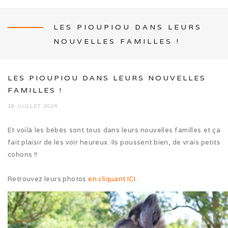
LES PIOUPIOU DANS LEURS
NOUVELLES FAMILLES !
NEWS
LES PIOUPIOU DANS LEURS NOUVELLES
FAMILLES !
18 JUILLET 2024
L’ÉLEVAGE
Et voilà les bébés sont tous dans leurs nouvelles familles et ça
Mon histoire
fait plaisir de les voir heureux. Ils poussent bien, de vrais petits
cohons !!
Nos activités canines
Retrouvez leurs photos
en cliquant ICI
.
Photos de famille
Journée Tolling (08/26)
Balade en famille (05/26)