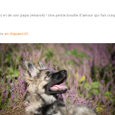
et de son papa (Amarok) ! Une petite bouille d’amour qui fait craq
ois
en cliquant ICI.