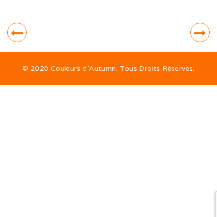
Sorties hivernales 2020
Vacances dans le Jura (10/20)
Ballon d’Alsace (09/20)
Ballon d’Alsace (07/20)
© 2020 Couleurs d’Autumn. Tous Droits Réservés.
Sociabilisation des chiots
Alimentation
ALTDEUTSCHE SCHÄFERHUNDE
La race