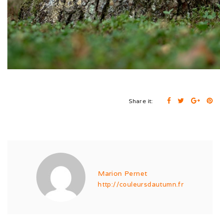
Expo de Châlon (05/24)
Expo d’Offenburg (03/24)
Séance grimaces (01/24)
Soirée à Motey (08/23)
Bonne Année (12/22)
Share it:
Joyeux Noël (12/22)
Sortie à la Loue (05/22)
En famille au Ballon d’Alsace (11/21)
Marion Pernet
Les trois clones (09/21)
http://couleursdautumn.fr
Païko et les filles (03/21)