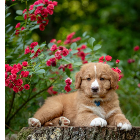
Cruft (03/26)
Après-midi à la neige (02/26)
Expo Münsingen (01/26)
Expo Olten (12/25)
Retrouvailles AS (10/25)
Rencontre Nova (09/25)
Shaée et Loupa (03/25)
Vacances en Bretagne (07/24)
Après midi coquelicots (06/24)
Expo Saint Pouange (05/24)