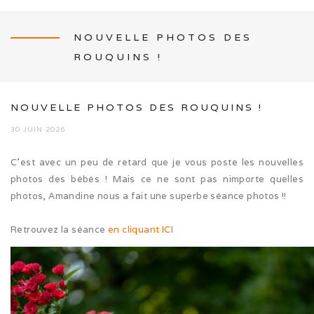
NOUVELLE PHOTOS DES
ROUQUINS !
NEWS
NOUVELLE PHOTOS DES ROUQUINS !
30 JUIN 2026
L’ÉLEVAGE
C’est avec un peu de retard que je vous poste les nouvelles
photos des bébés ! Mais ce ne sont pas nimporte quelles
Mon histoire
photos, Amandine nous a fait une superbe séance photos !!
Nos activités canines
Retrouvez la séance
en cliquant ICI
Photos de famille
Journée Tolling (08/26)
Balade en famille (05/26)