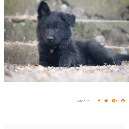
Cruft (03/26)
Après-midi à la neige (02/26)
Expo Münsingen (01/26)
Expo Olten (12/25)
Retrouvailles AS (10/25)
Rencontre Nova (09/25)
Shaée et Loupa (03/25)
Vacances en Bretagne (07/24)
Share it:
Après midi coquelicots (06/24)
Expo Saint Pouange (05/24)