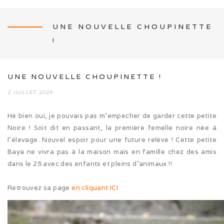
UNE NOUVELLE CHOUPINETTE
!
NEWS
UNE NOUVELLE CHOUPINETTE !
2 JUILLET 2026
L’ÉLEVAGE
Hé bien oui, je pouvais pas m’empecher de garder cette petite
Noire ! Soit dit en passant, la première femelle noire née à
Mon histoire
l’élevage. Nouvel espoir pour une future relève ! Cette petite
Baya ne vivra pas à la maison mais en famille chez des amis
Nos activités canines
dans le 25 avec des enfants et pleins d’animaux !!
Photos de famille
Retrouvez sa page
en cliquant ICI
Journée Tolling (08/26)
Balade en famille (05/26)