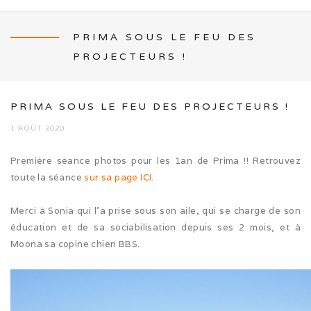
PRIMA SOUS LE FEU DES
PROJECTEURS !
NEWS
PRIMA SOUS LE FEU DES PROJECTEURS !
1 AOÛT 2020
L’ÉLEVAGE
Première séance photos pour les 1an de Prima !! Retrouvez
toute la séance
sur sa page ICI.
Mon histoire
Merci à Sonia qui l’a prise sous son aile, qui se charge de son
Nos activités canines
éducation et de sa sociabilisation depuis ses 2 mois, et à
Moona sa copine chien BBS.
Photos de famille
Journée Tolling (08/26)
Balade en famille (05/26)