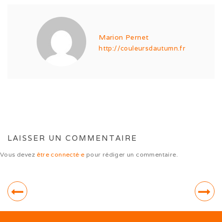
Expo de Châlon (05/24)
Expo d’Offenburg (03/24)
Marion Pernet
http://couleursdautumn.fr
Séance grimaces (01/24)
Soirée à Motey (08/23)
Bonne Année (12/22)
Joyeux Noël (12/22)
LAISSER UN COMMENTAIRE
Sortie à la Loue (05/22)
Vous devez
être connecté·e
pour rédiger un commentaire.
En famille au Ballon d’Alsace (11/21)
Les trois clones (09/21)
Païko et les filles (03/21)