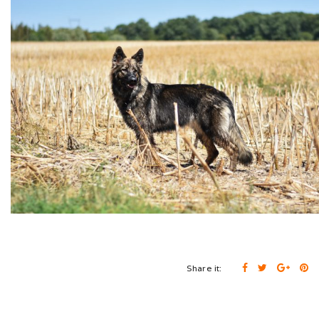
Cruft (03/26)
Après-midi à la neige (02/26)
Expo Münsingen (01/26)
Expo Olten (12/25)
Retrouvailles AS (10/25)
Rencontre Nova (09/25)
Shaée et Loupa (03/25)
Vacances en Bretagne (07/24)
Share it:
Après midi coquelicots (06/24)
Expo Saint Pouange (05/24)