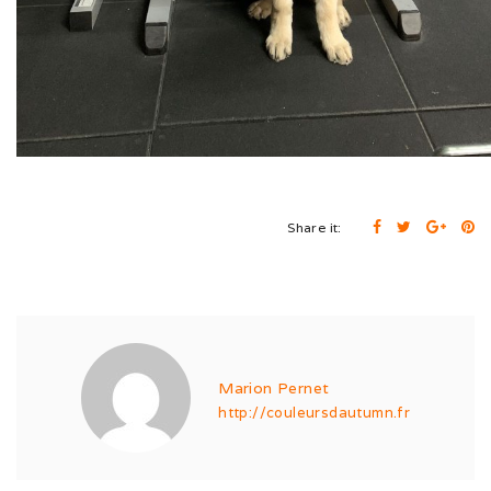
Expo de Châlon (05/24)
Expo d’Offenburg (03/24)
Séance grimaces (01/24)
Soirée à Motey (08/23)
Bonne Année (12/22)
Share it:
Joyeux Noël (12/22)
Sortie à la Loue (05/22)
En famille au Ballon d’Alsace (11/21)
Marion Pernet
Les trois clones (09/21)
http://couleursdautumn.fr
Païko et les filles (03/21)