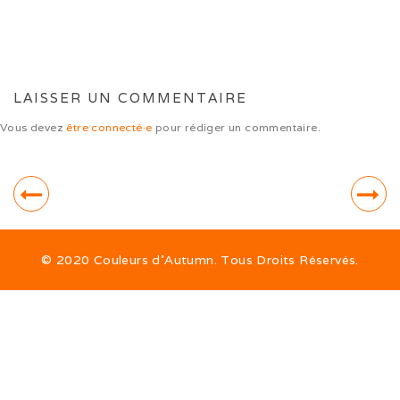
Sorties hivernales 2020
Vacances dans le Jura (10/20)
Ballon d’Alsace (09/20)
LAISSER UN COMMENTAIRE
Ballon d’Alsace (07/20)
Vous devez
être connecté·e
pour rédiger un commentaire.
Sociabilisation des chiots
Alimentation
© 2020 Couleurs d’Autumn. Tous Droits Réservés.
ALTDEUTSCHE SCHÄFERHUNDE
La race