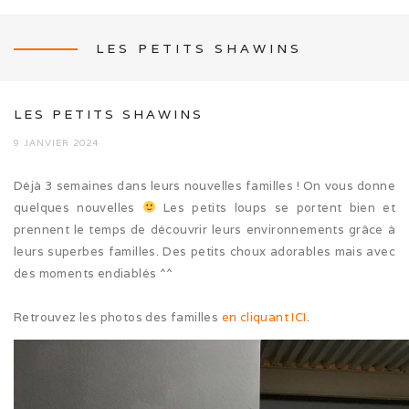
LES PETITS SHAWINS
NEWS
LES PETITS SHAWINS
9 JANVIER 2024
Déjà 3 semaines dans leurs nouvelles familles ! On vous donne
L’ÉLEVAGE
quelques nouvelles
Les petits loups se portent bien et
prennent le temps de découvrir leurs environnements grâce à
Mon histoire
leurs superbes familles. Des petits choux adorables mais avec
des moments endiablés ^^
Nos activités canines
Retrouvez les photos des familles
en cliquant ICI
.
Photos de famille
Journée Tolling (08/26)
Balade en famille (05/26)