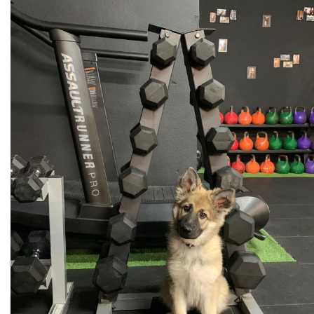
Cruft (03/26)
Après-midi à la neige (02/26)
Expo Münsingen (01/26)
Expo Olten (12/25)
Retrouvailles AS (10/25)
Rencontre Nova (09/25)
Shaée et Loupa (03/25)
Vacances en Bretagne (07/24)
Après midi coquelicots (06/24)
Expo Saint Pouange (05/24)