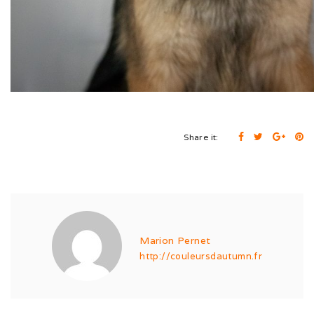
Expo de Châlon (05/24)
Expo d’Offenburg (03/24)
Séance grimaces (01/24)
Soirée à Motey (08/23)
Bonne Année (12/22)
Share it:
Joyeux Noël (12/22)
Sortie à la Loue (05/22)
En famille au Ballon d’Alsace (11/21)
Marion Pernet
http://couleursdautumn.fr
Les trois clones (09/21)
Païko et les filles (03/21)