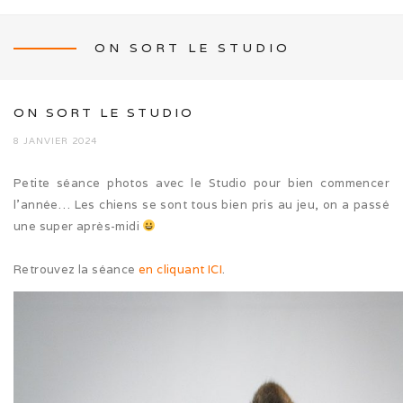
ON SORT LE STUDIO
NEWS
ON SORT LE STUDIO
8 JANVIER 2024
Petite séance photos avec le Studio pour bien commencer
L’ÉLEVAGE
l’année… Les chiens se sont tous bien pris au jeu, on a passé
une super après-midi
Mon histoire
Retrouvez la séance
en cliquant ICI
.
Nos activités canines
Photos de famille
Journée Tolling (08/26)
Balade en famille (05/26)