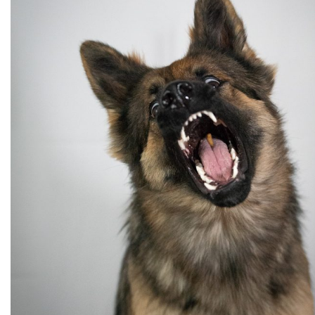
Cruft (03/26)
Après-midi à la neige (02/26)
Expo Münsingen (01/26)
Expo Olten (12/25)
Retrouvailles AS (10/25)
Rencontre Nova (09/25)
Shaée et Loupa (03/25)
Vacances en Bretagne (07/24)
Après midi coquelicots (06/24)
Expo Saint Pouange (05/24)